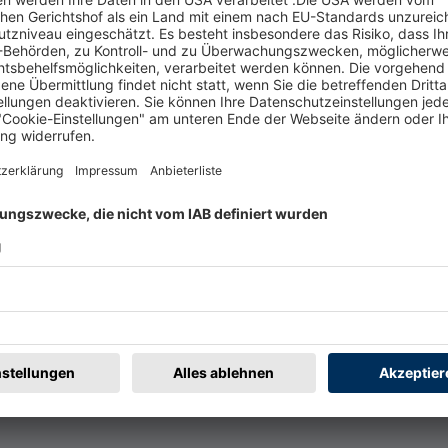
t
Rechtliches
rmular
Impressum
@badische-zeitung.de
AGB
r