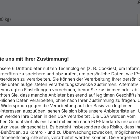
00 kg)
B
irklich kaufen möchten. Wenn Sie die Auktion gewinnen, dann
N
r Vertrag zustande, der Sie zum Kauf verpflichtet.
7
T
E
W
ufer haben, dann kontaktieren Sie diesen bevor Sie für das
nerhalb von 2 Wochen nach Kauf mit dem Verkäufer in
u vereinbaren.