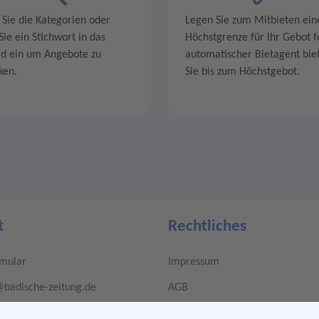
 Sie die Kategorien oder
Legen Sie zum Mitbieten ein
ie ein Stichwort in das
Höchstgrenze für Ihr Gebot fe
ld ein um Angebote zu
automatischer Bietagent biet
ken.
Sie bis zum Höchstgebot.
t
Rechtliches
rmular
Impressum
@badische-zeitung.de
AGB
r