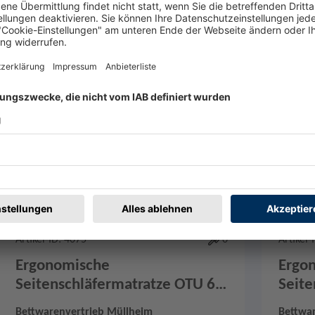
en
Merken
0
Artikel-ID: 4075
0
Artikel-
Ergonomische
Ergo
Seitenschläfermatratze OTU 69
Seite
H2
H2
Bettwarenvertrieb Müllheim
Bettwa