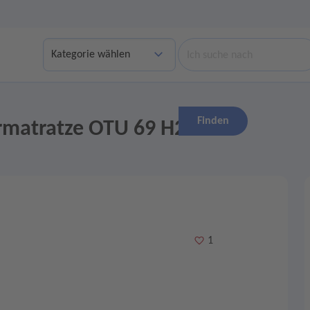
Suche
Finden
rmatratze OTU 69 H2
Merken
1