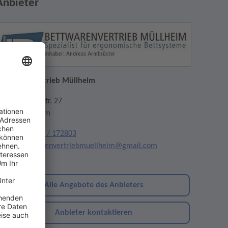
Anbieter
ettwarenvertrieb Müllheim
euenburger Str. 27
9379 Müllheim
elefon:
07631 / 172803
mail:
bettwarenvertriebmuellheim@gmail.com
ebsite
Alle Angebote des Anbieters
Anbieter kontaktieren