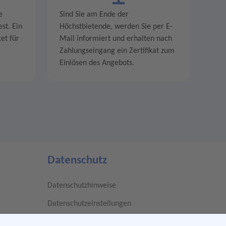
e
Sind Sie am Ende der
st. Ein
Höchstbietende, werden Sie per E-
et für
Mail informiert und erhalten nach
Zahlungseingang ein Zertifikat zum
Einlösen des Angebots.
Datenschutz
Datenschutzhinweise
Datenschutzeinstellungen