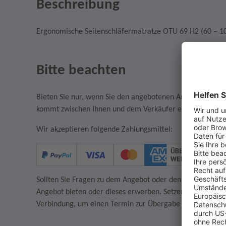
Beschreibung
Ergonomische Seitenschläfermatratze OTU 69 H2 (60 – 1
Bitte beachten
Bieten Sie nur, wenn Sie den angebotenen Artikel auch w
kommt zwischen Ihnen und dem Verkäufer ein rechtsgültige
Wir akzeptieren folgende Zahlungsmittel:
Sollten Sie Fragen zu dem Angebot oder den AGB des Verkä
Angebot bieten oder dieses erwerben. Setzen Sie sich in
Verbindung, um einen Termin zur Übergabe des Artikels z