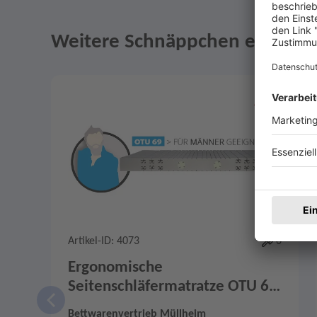
Weitere Schnäppchen entdeck
Angebote im Slider
Merken
0
Artikel-ID: 4073
0
Ergonomische
Seitenschläfermatratze OTU 69
H2
Bettwarenvertrieb Müllheim