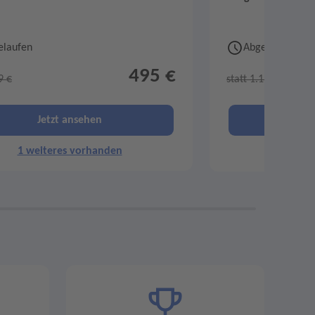
elaufen
Abgelaufen
495 €
9 €
statt 1.198 €
Jetzt ansehen
Je
1 weiteres vorhanden