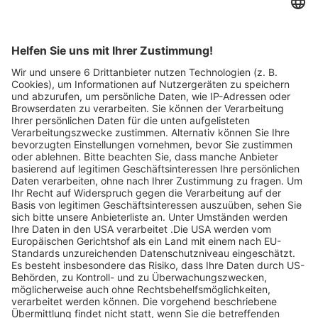
Angebote zu
entdecken.
Legen Sie zum
Sind Sie am Ende
Mitbieten eine
der
Höchstgrenze für
Höchstbietende,
Ihr Gebot fest. Ein
werden Sie per E-
automatischer
Mail informiert
Bietagent bietet
und erhalten nach
für Sie bis zum
Zahlungseingang
Höchstgebot.
ein Zertifikat zum
Einlösen des
Angebots.