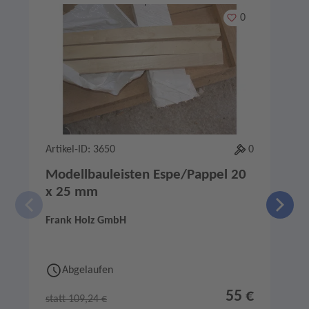
Merken
0
Artikel-ID: 3650
0
A
Modellbauleisten Espe/Pappel 20
x 25 mm
Frank Holz GmbH
F
Abgelaufen
55 €
statt 109,24 €
s