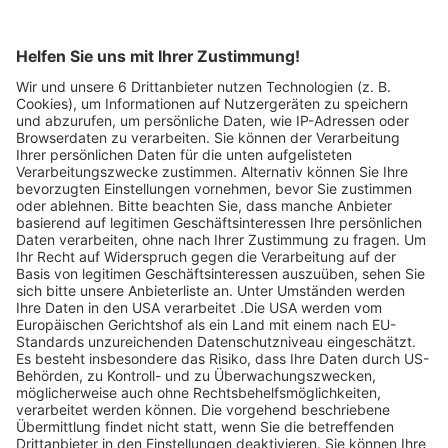
entdecken.
Legen Sie zum
Sind Sie am Ende
Mitbieten eine
der
Höchstgrenze für
Höchstbietende,
Ihr Gebot fest. Ein
werden Sie per E-
automatischer
Mail informiert
Bietagent bietet
und erhalten nach
für Sie bis zum
Zahlungseingang
Höchstgebot.
ein Zertifikat zum
Einlösen des
Angebots.