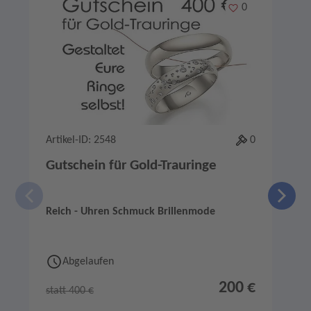
Merken
0
Artikel-ID: 2548
0
A
Gutschein für Gold-Trauringe
Reich - Uhren Schmuck Brillenmode
J
Abgelaufen
200 €
statt 400 €
s