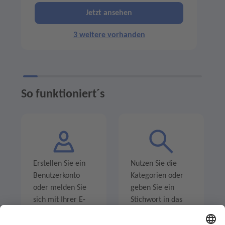
Jetzt ansehen
3 weitere vorhanden
So funktioniert´s
Erstellen Sie ein
Nutzen Sie die
Benutzerkonto
Kategorien oder
oder melden Sie
geben Sie ein
sich mit Ihrer E-
Stichwort in das
Mail-Adresse an.
Suchfeld ein um
Angebote zu