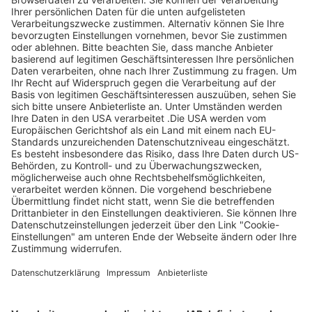
Legen Sie zum
Sind Sie am Ende
Mitbieten eine
der
Höchstgrenze für
Höchstbietende,
Ihr Gebot fest. Ein
werden Sie per E-
automatischer
Mail informiert
Bietagent bietet
und erhalten nach
für Sie bis zum
Zahlungseingang
Höchstgebot.
ein Zertifikat zum
Einlösen des
Angebots.
Page Footer