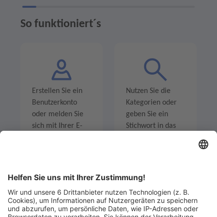
So funktioniert´s
Erstellen Sie ein
Nutzen Sie die
Benutzerkonto
Kategorien oder
oder melden Sie
geben Sie ein
sich mit Ihrer E-
Stichwort in das
Mail-Adresse an.
Suchfeld ein um
Angebote zu
entdecken.