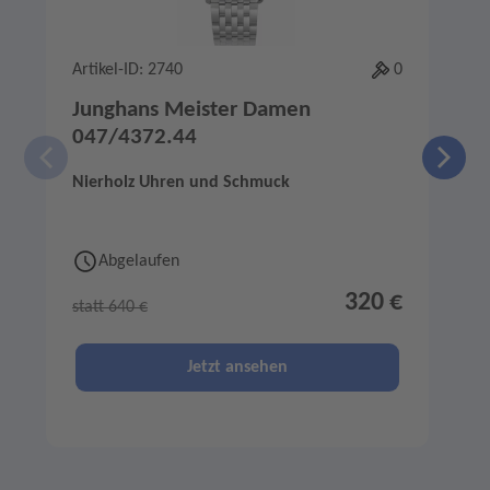
Artikel-ID: 2740
0
A
Junghans Meister Damen
047/4372.44
Nierholz Uhren und Schmuck
M
Abgelaufen
320 €
statt 640 €
s
Jetzt ansehen