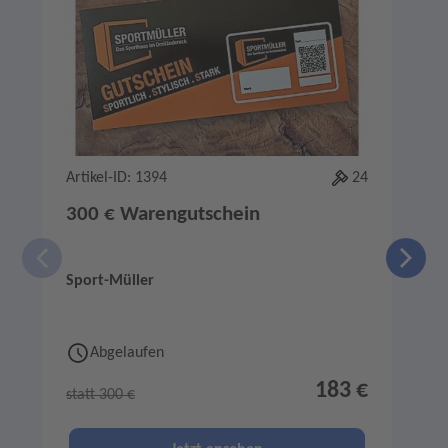
Artikel-ID: 1394
24
A
300 € Warengutschein
Sport-Müller
Abgelaufen
183 €
statt 300 €
s