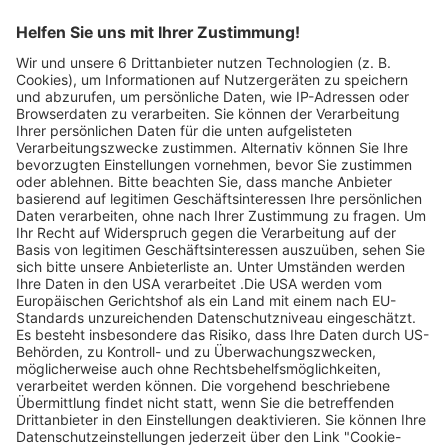
Legen Sie zum
Sind Sie am Ende
Mitbieten eine
der
Höchstgrenze für
Höchstbietende,
Ihr Gebot fest. Ein
werden Sie per E-
automatischer
Mail informiert
Bietagent bietet
und erhalten nach
für Sie bis zum
Zahlungseingang
Höchstgebot.
ein Zertifikat zum
Einlösen des
Angebots.