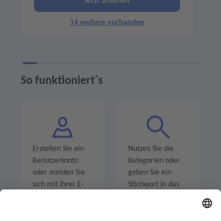
Jetzt ansehen
14 weitere vorhanden
So funktioniert´s
Erstellen Sie ein
Nutzen Sie die
Benutzerkonto
Kategorien oder
oder melden Sie
geben Sie ein
sich mit Ihrer E-
Stichwort in das
Mail-Adresse an.
Suchfeld ein um
Angebote zu
entdecken.