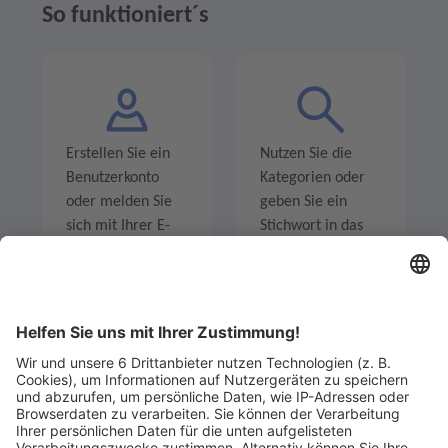
So funktioniert´s
Erstellen Sie ein
Nutzen Sie die
Benutzerkonto
Kategorien oder
oder melden Sie
geben Sie ein
sich mit Ihrer E-
Stichwort in das
Mail-Adresse an.
Suchfeld ein um
Angebote zu
entdecken.