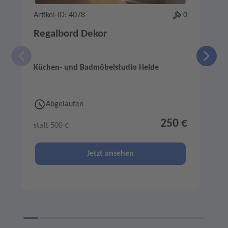
Artikel-ID: 4078
0
A
Regalbord Dekor
Küchen- und Badmöbelstudio Helde
H
Abgelaufen
250 €
statt 500 €
s
Jetzt ansehen