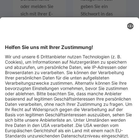
oder melden Sie
geben Sie ein
sich mit Ihrer E-
Stichwort in das
Mail-Adresse an.
Suchfeld ein um
Angebote zu
entdecken.
Legen Sie zum
Sind Sie am Ende
Mitbieten eine
der
Höchstgrenze für
Höchstbietende,
Ihr Gebot fest. Ein
werden Sie per E-
automatischer
Mail informiert
Bietagent bietet
und erhalten nach
für Sie bis zum
Zahlungseingang
Höchstgebot.
ein Zertifikat zum