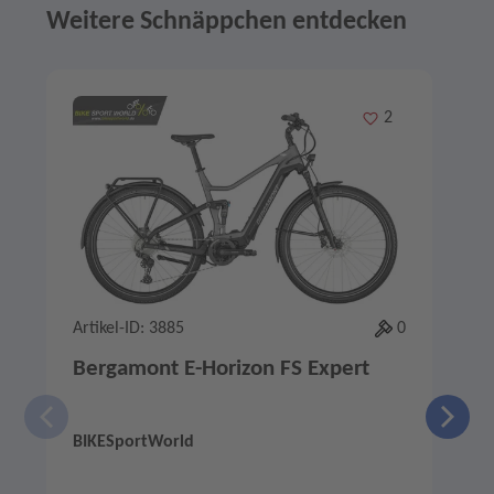
Weitere Schnäppchen entdecken
Angebote im Slider
Merken
2
Artikel-ID: 3885
0
A
Bergamont E-Horizon FS Expert
BIKESportWorld
e