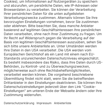
Legen Sie zum
Sind Sie am Ende
Mitbieten eine
der
Höchstgrenze für
Höchstbietende,
Ihr Gebot fest. Ein
werden Sie per E-
automatischer
Mail informiert
Bietagent bietet
und erhalten nach
für Sie bis zum
Zahlungseingang
Höchstgebot.
ein Zertifikat zum
Einlösen des
Angebots.