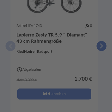
Artikel-ID: 1743
0
A
Lapierre Zesty TR 5.9 " Diamant"
43 cm Rahmengröße
Riedl-Leirer Radsport
R
Abgelaufen
1.700 €
statt 3.399 €
s
Jetzt ansehen