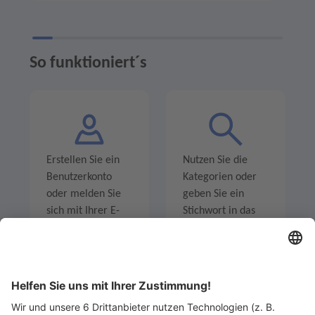
So funktioniert´s
Erstellen Sie ein
Nutzen Sie die
Benutzerkonto
Kategorien oder
oder melden Sie
geben Sie ein
sich mit Ihrer E-
Stichwort in das
Mail-Adresse an.
Suchfeld ein um
Angebote zu
entdecken.