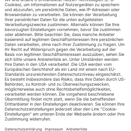
Legen Sie zum
Sind Sie am Ende
Mitbieten eine
der
Höchstgrenze für
Höchstbietende,
Ihr Gebot fest. Ein
werden Sie per E-
automatischer
Mail informiert
Bietagent bietet
und erhalten nach
für Sie bis zum
Zahlungseingang
Höchstgebot.
ein Zertifikat zum
Einlösen des
Angebots.