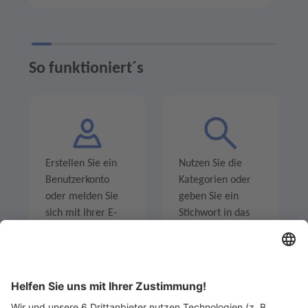
So funktioniert´s
Erstellen Sie ein
Nutzen Sie die
Benutzerkonto
Kategorien oder
oder melden Sie
geben Sie ein
sich mit Ihrer E-
Stichwort in das
Mail-Adresse an.
Suchfeld ein um
Angebote zu
entdecken.