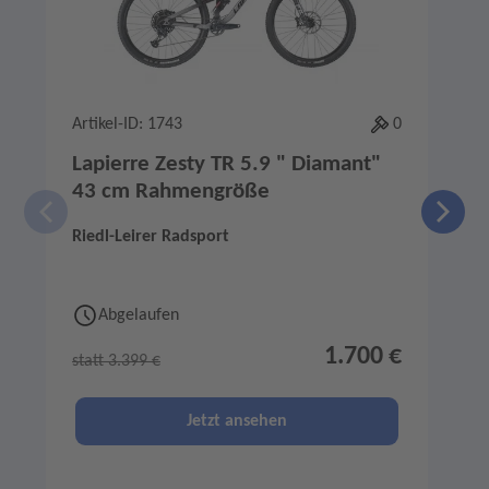
Artikel-ID: 1743
0
A
Lapierre Zesty TR 5.9 " Diamant"
43 cm Rahmengröße
Riedl-Leirer Radsport
R
Abgelaufen
1.700 €
statt 3.399 €
s
Jetzt ansehen