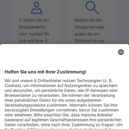
Erstellen Sie ein
Nutzen Sie die
Benutzerkonto
Kategorien oder
oder melden Sie
geben Sie ein
sich mit Ihrer E-
Stichwort in das
Mail-Adresse an.
Suchfeld ein um
Angebote zu
entdecken.
Legen Sie zum
Sind Sie am Ende
Mitbieten eine
der
Höchstgrenze für
Höchstbietende,
Ihr Gebot fest. Ein
werden Sie per E-