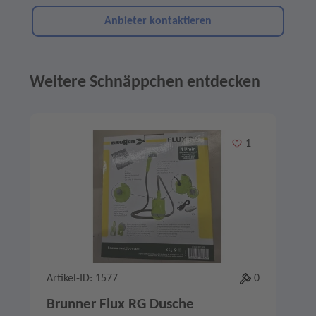
Anbieter kontaktieren
Weitere Schnäppchen entdecken
Angebote im Slider
Merken
1
Artikel-ID: 1577
0
A
Brunner Flux RG Dusche