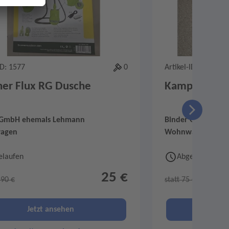
ID: 1577
0
Artikel-ID: 1593
ner Flux RG Dusche
Kampa Vorze
 GmbH ehemals Lehmann
Binder GmbH ehe
agen
Wohnwagen
elaufen
Abgelaufen
25 €
,90 €
statt 75 €
Jetzt ansehen
Je