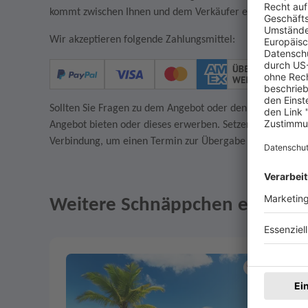
kommt zwischen Ihnen und dem Verkäufer ein rechtsgültige
Wir akzeptieren folgende Zahlungsmittel:
Sollten Sie Fragen zu dem Angebot oder den AGB des Verkä
Angebot bieten oder dieses erwerben. Setzen Sie sich in
Verbindung, um einen Termin zur Übergabe des Artikels z
Weitere Schnäppchen entdeck
Angebote im Slider
Merken
1