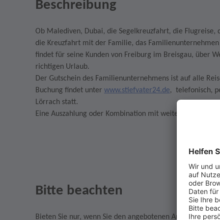
Beschreibung
Ob Malediven, Dubai, die Segelkreuzfahrt, die Flugreise
die Kreuzfahrt mit der Familie, das Familienunternehmen
findet für seine Kunden von Freiburg im Breisgau, über 
richtigen Urlaub.
Der Gutschein des Familienunternehmens ist auf alle Reis
Buchung findet unter
www.stiefvater24.de
, telefonisch, 
Lörrach statt.
Eine Auszahlung oder Kombination mit weiteren Gutschein
Bitte beachten
Bieten Sie nur, wenn Sie den angebotenen Artikel auch w