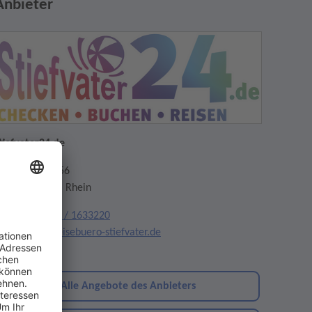
Anbieter
tiefvater24.de
auptstraße 156
9576 Weil am Rhein
elefon:
07621 / 1633220
mail:
info@reisebuero-stiefvater.de
ebsite
Alle Angebote des Anbieters