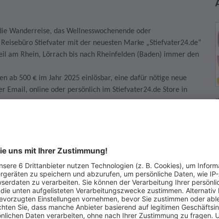
, die Wanderreise, das Wellnesswochenende oder
 Reisebüro Stiefvater mit der neuesten Marke „Stiefvater24.de“
Weil am Rhein, Lörrach bis nach Rheinfelden (Baden) immer den
en ab 500 € im Jahr 2025 einlösbar, eine dafür nötige neue
per Email, online oder persönlich im Stiefvater24.de Store in
s
en bzw. mehreren Gutscheinen ist nicht möglich.
H
7
T
E
W
irklich kaufen möchten. Wenn Sie die Auktion gewinnen, dann