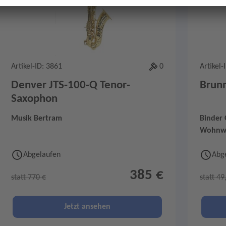
Artikel-ID: 3861
0
Artikel-
Denver JTS-100-Q Tenor-
Brun
Saxophon
Musik Bertram
Binder
Wohnw
Abgelaufen
Abg
385 €
statt 770 €
statt 49
Jetzt ansehen