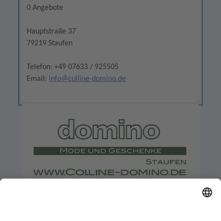
0 Angebote
Hauptstraße 37
79219 Staufen
Telefon: +49 07633 / 925505
Email:
info@colline-domino.de
domino
0 Angebote