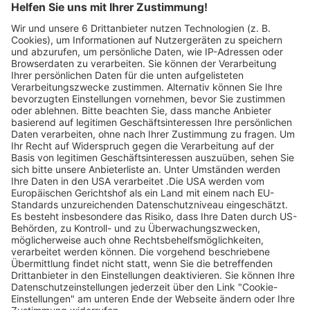
Auf dem Graben 36
79219 Staufen
Telefon: 07633 / 82816
Email:
info@colline-domino.de
Website
Ladenpreis
Abgelaufene Angebote anzeigen
Ohne Gebot
Abgelaufene Angebote anzeigen
Ohne Gebot