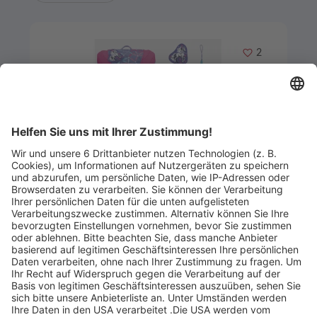
Merken
2
Artikel-ID: 3331
0
Gutschein für ein Scout-Schulranzen
Set
Buchhandlung Augustiniok