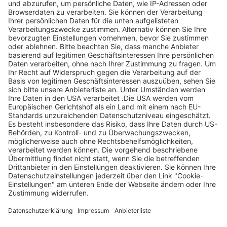
Legen Sie zum
Sind Sie am Ende
Mitbieten eine
der
Höchstgrenze für
Höchstbietende,
Ihr Gebot fest. Ein
werden Sie per E-
automatischer
Mail informiert
Bietagent bietet
und erhalten nach
für Sie bis zum
Zahlungseingang
Höchstgebot.
ein Zertifikat zum
Einlösen des
Angebots.