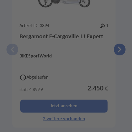
Artikel-ID: 3894
1
A
Bergamont E-Cargoville LJ Expert
BIKESportWorld
e
Abgelaufen
2.450 €
statt 4.899 €
s
Jetzt ansehen
2 weitere vorhanden