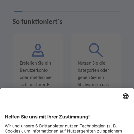
So funktioniert´s
Erstellen Sie ein
Nutzen Sie die
Benutzerkonto
Kategorien oder
oder melden Sie
geben Sie ein
sich mit Ihrer E-
Stichwort in das
Mail-Adresse an.
Suchfeld ein um
Angebote zu
entdecken.