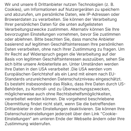
Legen Sie zum
Sind Sie am Ende
Mitbieten eine
der
Höchstgrenze für
Höchstbietende,
Ihr Gebot fest. Ein
werden Sie per E-
automatischer
Mail informiert
Bietagent bietet
und erhalten nach
für Sie bis zum
Zahlungseingang
Höchstgebot.
ein Zertifikat zum
Einlösen des
Angebots.