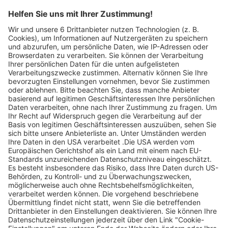
Pelzmühle 1
79215 Biederbach
Telefon: +49 7682 / 255
Email:
Adler-Pelzmuehle@t-online.de
Website
Ladenpreis
Abgelaufene Angebote anzeigen
Ohne Gebot
Abgelaufene Angebote anzeigen 1 €
Ohne Gebot