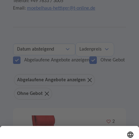
Telefon: +49 7633 / 3005
Email:
moebelhaus-hettiger@t-online.de
Ladenpreis
Abgelaufene Angebote anzeigen
Ohne Gebot
Abgelaufene Angebote anzeigen
Ohne Gebot
Merken
2