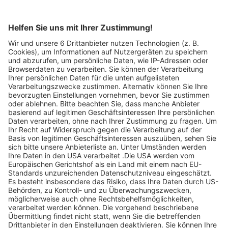
Artikel-ID: 3167
0
€ 300,- Gutschein, Möbelhaus
Hettiger
Hettiger Möbelhaus
Abgelaufen
150 €
statt 300 €
Jetzt ansehen