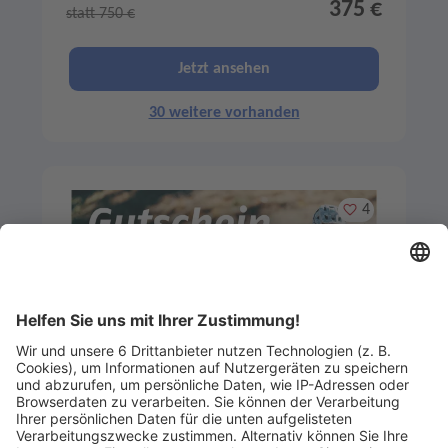
375 €
statt 750 €
Jetzt ansehen
30 weitere vorhanden
Merken
4
Artikel-ID: 1515
1
E-Bike Einkaufsgutschein 250,- Euro