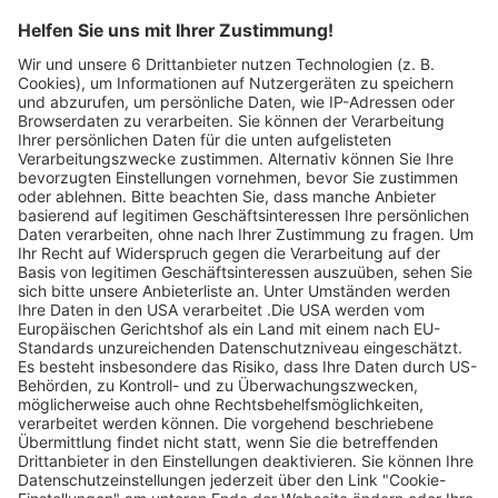
Hebelstr. 27
79312 Emmendingen
Telefon: +49 7641 / 52244
Email:
info@betten-jundt.de
Website
Ladenpreis
Abgelaufene Angebote anzeigen
Ohne Gebot
Abgelaufene Angebote anzeigen €
Ohne Gebot