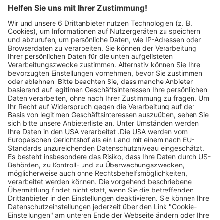
Feldbergstr. 2a
79650 Schopfheim
Telefon: +49 7622 / 674250
Email:
info@buehler-euronics.de
Website
Ladenpreis
Abgelaufene Angebote anzeigen
Ohne Gebot
Abgelaufene Angebote anzeigen
Ohne Gebot