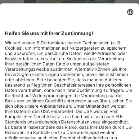
Artikel-ID: 2362
0
Gutschein 500 €:
Wohnmobilvermietung
Autohaus R. Winzer GmbH
Abgelaufen
250 €
statt 500 €
Jetzt ansehen