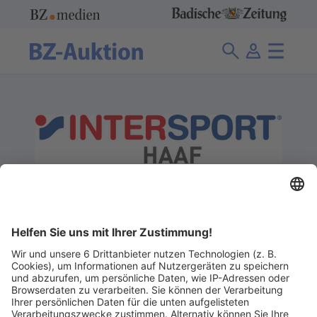
Schuh- und Sporthaus Haaf GmbH
0 Angebote
Hauptstr. 66
79219 Staufen
Telefon: +49 7633 / 95020
Email:
scholer@intersport-haaf.de