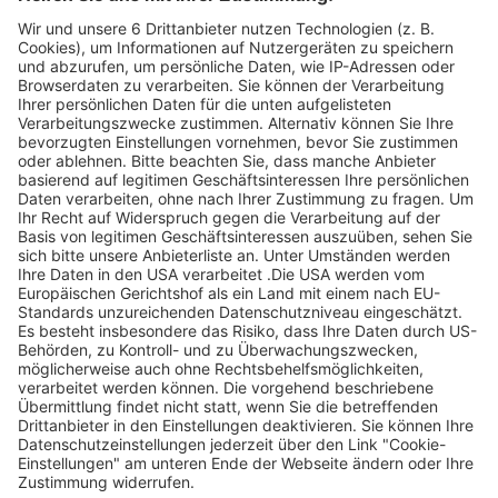
Weidenweg 28a
77955 Ettenheim
Telefon: +49 7822 / 440929
Email:
info@annettes-shop.de
Website
Ladenpreis
Abgelaufene Angebote anzeigen
Ohne Gebot
Abgelaufene Angebote anzeigen 1 €
Ohne Gebot