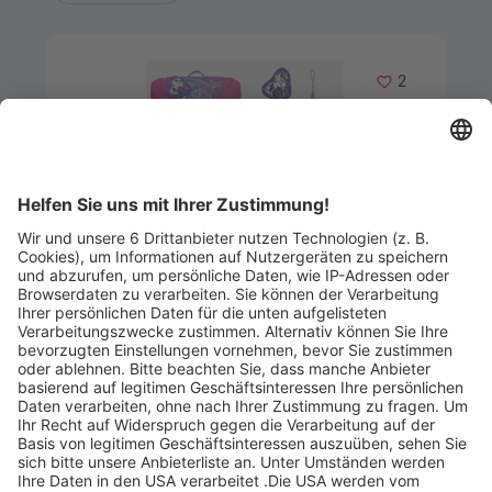
Merken
2
Artikel-ID: 3331
0
Gutschein für ein Scout-Schulranzen
Set
Buchhandlung Augustiniok